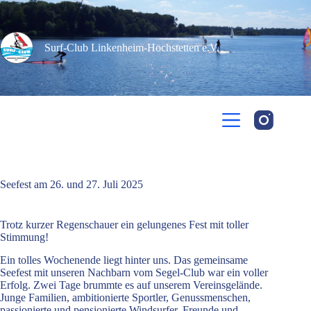
Zum
Inhalt
springen
Surf-Club Linkenheim-Hochstetten e.V.​
Seefest am 26. und 27. Juli 2025
Trotz kurzer Regenschauer ein gelungenes Fest mit toller
Stimmung!
Ein tolles Wochenende liegt hinter uns. Das gemeinsame
Seefest mit unseren Nachbarn vom Segel-Club war ein voller
Erfolg. Zwei Tage brummte es auf unserem Vereinsgelände.
Junge Familien, ambitionierte Sportler, Genussmenschen,
passionierte und pensionierte Windsurfer, Freunde und