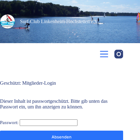
Zum
Inhalt
springen
Surf-Club Linkenheim-Hochstetten e.V.​
Geschützt: Mitglieder-Login
Dieser Inhalt ist passwortgeschützt. Bitte gib unten das
Passwort ein, um ihn anzeigen zu können.
Passwort: